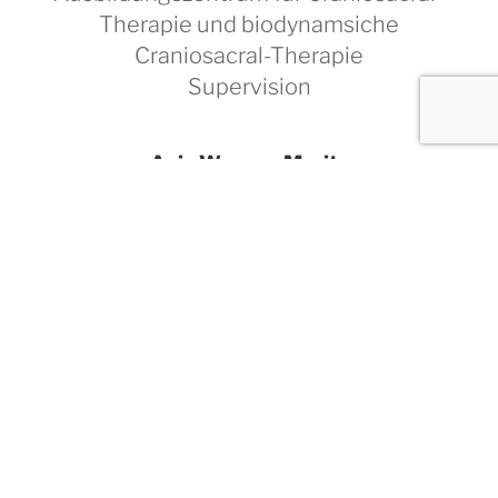
Therapie und biodynamsiche
Craniosacral-Therapie
Supervision
Anja Wanner-Moritz
Heilpraktikern
Die CranioSarale Therapie weckt den inneren
Heiler.
Durch das tiefe und stille Berühren, durch das
Hinhören und das Hinsehen
kann der Körper das energetische Muster
seiner Symptome und Traumen verändern und
loslassen.
Das geschieht in der Stille und ist immer ein